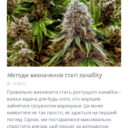
Методи визначення статі канабісу
16.08.23
Правильно визначити стать ростущого канабіса –
важка задача для будь-кого, хто вирішив
зайнятися гроувінгом марихуани. Це може
виявитися не так просто, як здається на перший
погляд. Однак, ми постараємося максимально
спростити для вас цей процес за допомогою