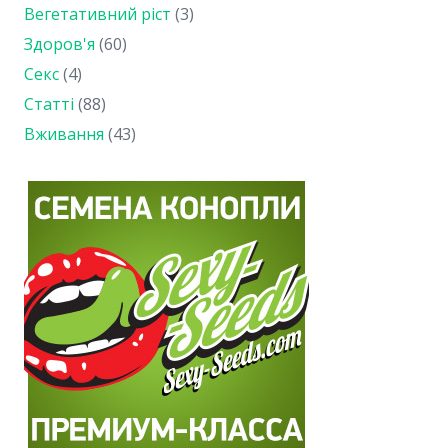
Вегетативний ріст
(3)
Здоров'я
(60)
Секс
(4)
Статті
(88)
Вживання
(43)