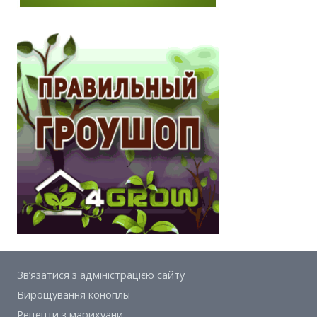
Зв’язатися з адміністрацією сайту
Вирощування коноплы
Рецепти з марихуани