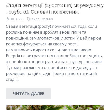
Стадія вегетації (зростання) марихуани у
гроубоксі. Основні положення.
18.08.23
вирощування
Стадія вегетації (росту) починається тоді, коли
рослина починає виробляти нові гілки та
повноцінні, семилопасткові листки. У цей період
конопля фокусується на своєму рості,
намагаючись вирости сильною та великою.
Енергія не витрачається на виробництво суцвіть,
а повністю концентрується на структурі рослини.
Тут ми розглянемо основні аспекти догляду за
рослиною на цій стадії. Полив на вегетативній
стадії…
ЧИТАТЬ ДАЛЕЕ