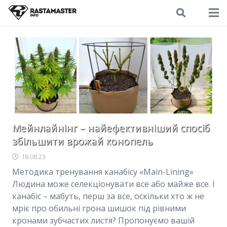
Мейнлайнінг – найефективніший спосіб
збільшити врожай конопель
18.08.23
Методика тренування канабісу «Main-Lining»
Людина може селекціонувати все або майже все. І
канабіс – мабуть, перш за все, оскільки хто ж не
мріє про обильні грона шишок під рівними
кронами зубчастих листя? Пропонуємо вашій