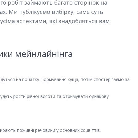
ого робіт займають багато сторінок на
ах. Ми публікуємо вибірку, саме суть
усіма аспектами, які знадобляться вам
ики мейнлайнінга
.
дуться на початку формування куща, потім спостерігаємо за
 будуть рости рівної висоти та отримувати однакову
дбирають поживні речовини у основних соцвіттів.