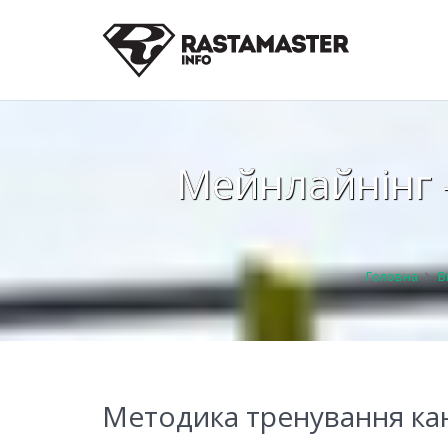
Мейнлайнінг 
Головна
В
Методика тренування кан