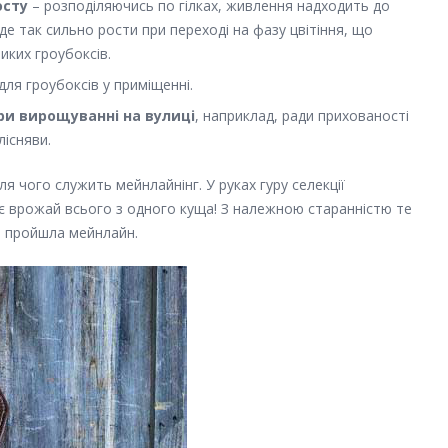
осту
– розподіляючись по гілках, живлення надходить до
е так сильно рости при переході на фазу цвітіння, що
ких гроубоксів.
ля гроубоксів у приміщенні.
ри вирощуванні на вулиці
, наприклад, ради прихованості
лісняви.
я чого служить мейнлайнінг. У руках гуру селекції
і є врожай всього з одного куща! З належною старанністю те
а пройшла мейнлайн.