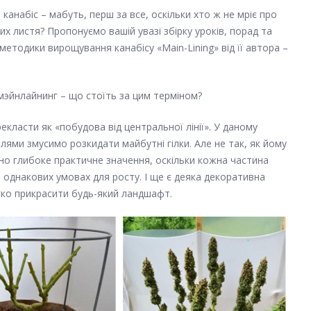
канабіс – мабуть, перш за все, оскільки хто ж не мріє про
х листя? Пропонуємо вашій увазі збірку уроків, порад та
етодики вирощування канабісу «Main-Lining» від її автора –
 мэйнлайнинг – що стоїть за цим терміном?
екласти як «побудова від центральної лінії». У даному
ллями змусимо розкидати майбутні гілки. Але не так, як йому
ено глибоке практичне значення, оскільки кожна частина
 однакових умовах для росту. І ще є деяка декоративна
ко прикрасити будь-який ландшафт.