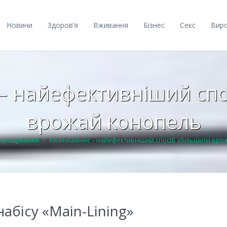
Новини
Здоров’я
Вживання
Бізнес
Секс
Вир
– найефективніший спо
врожай конопель
ирощування
Мейнлайнінг – найефективніший спосіб збільшити вро
абісу «Main-Lining»