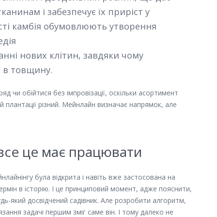
анинам і забезпечує їх приріст у
сті камбія обумовлюють утворення
едія
анні нових клітин, завдяки чому
я в товщину.
вряд чи обійтися без імпровізації, оскільки асортимент
ій плантації різний. Мейнлайн визначає напрямок, але
 все це має працювати
лайнінгу була відкрита і навіть вже застосована на
термін в історію. І це принциповий момент, адже пояснити,
ь-який досвідчений садівник. Але розробити алгоритм,
зання задачі першим зміг саме він. І тому далеко не