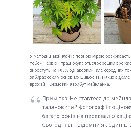
У методиці мейнлайна повною мірою розкривається
тебе». Первісні праці окупаються хорошим врожаєм
виростуть на 100% однаковими, але серед них точн
забирає соки у основних шишок. Ні, ніяких відхил
врожай – фірмовий атрибут мейнлайна.
Примітка: Не ставтеся до мейнла
талановитий фотограф і поціно
багато років на перекваліфікаці
Сьогодні він відомий як один із