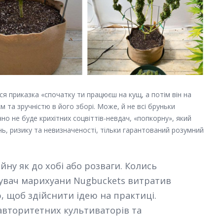
 приказка «спочатку ти працюєш на кущ, а потім він на
 та зручністю в його зборі. Може, й не всі бруньки
о не буде крихітних соцвіттів-невдач, «попкорну», який
ень, ризику та невизначеності, тільки гарантований розумний
йну як до хобі або розваги. Колись
вувач марихуани Nugbuckets витратив
ю, щоб здійснити ідею на практиці.
 авторитетних культиваторів та