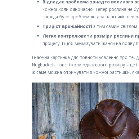
Відпадає проблема занадто великого р
кожної коли одночасно. Тепер рослина не буд
завжди було проблемою для власників невели
Приріст врожайності
з тим самим світлом д
Легко контролювати розміри рослини п
процесу. І щоб мінімізувати шанси на появу п
І наочна картинка для повноти уявлення про те, дл
Nugbuckets товсті коли однакового розміру – це 
ж саме можна отримувати з кожної растишки, як