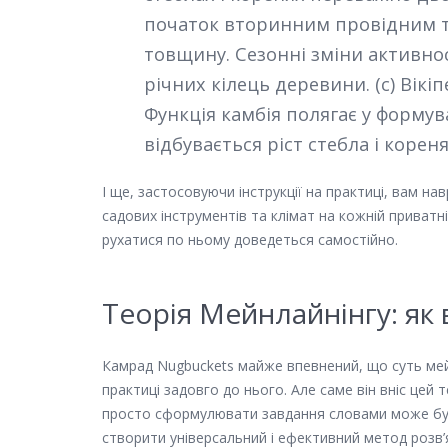
початок вторинним провідним тк
товщину. Сезонні зміни активно
річних кілець деревини. (c) Вікіп
Функція камбія полягає у формув
відбувається ріст стебла і корен
І ще, застосовуючи інструкції на практиці, вам на
садових інструментів та клімат на кожній приватн
рухатися по ньому доведеться самостійно.
Теорія Мейнлайнінгу: як
Камрад Nugbuckets майже впевнений, що суть мейн
практиці задовго до нього. Але саме він вніс цей 
просто сформулювати завдання словами може буд
створити універсальний і ефективний метод розв’я