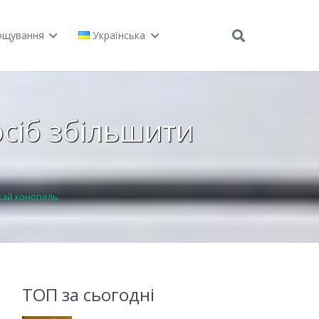
ощування
Українська
сіб збільшити
жай конопель
ТОП за сьогодні