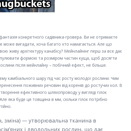
а фантазія конкретного садівника-гровера. Ви не отримаєте
о не може вигадати, хоча багато хто намагається. Але що
свою живу архітектуру канабісу? Мейнлайнінг перш за все дає
іпулювати формою та розміром частин куща, щоб досягти
слини після мейнлайну – побічний ефект, не більше.
єму камбіального шару під час росту молодої рослини. Чим
еренесення поживних речовин від коренів до ростучих кол. В
творення ефективного шляхопроводу у вигляді гілок
ле яка буде ця товщина в мм, скільки гілок потрібно
тійно.
ін, зміна) — утворювальна тканина в
сім’яних і дводольних рослин, що дає