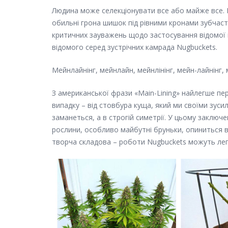
Людина може селекціонувати все або майже все. І 
обильні грона шишок під рівними кронами зубчасти
критичних зауважень щодо застосування відомої м
відомого серед зустрічних камрада Nugbuckets.
Мейнлайнінг, мейнлайн, мейнлінінг, мейн-лайнінг,
З американської фрази «Main-Lining» найлегше пер
випадку – від стовбура куща, який ми своїми зуси
заманеться, а в строгій симетрії. У цьому заключ
рослини, особливо майбутні бруньки, опиниться в
творча складова – роботи Nugbuckets можуть лег