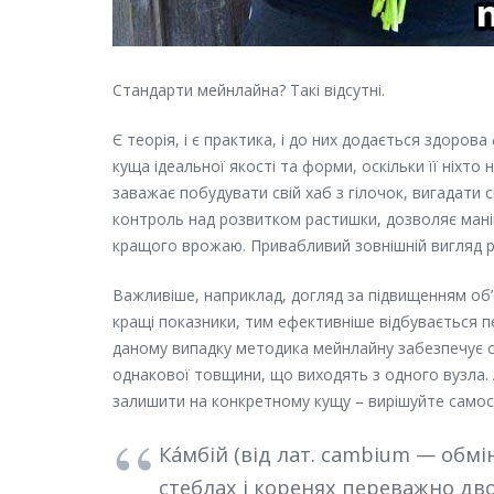
Стандарти мейнлайна? Такі відсутні.
Є теорія, і є практика, і до них додається здоров
куща ідеальної якості та форми, оскільки її ніхт
заважає побудувати свій хаб з гілочок, вигадати 
контроль над розвитком растишки, дозволяє ман
кращого врожаю. Привабливий зовнішній вигляд ро
Важливіше, наприклад, догляд за підвищенням об’
кращі показники, тим ефективніше відбувається п
даному випадку методика мейнлайну забезпечує с
однакової товщини, що виходять з одного вузла. А
залишити на конкретному кущу – вирішуйте самос
Ка́мбій (від лат. cambium — обм
стеблах і коренях переважно дво