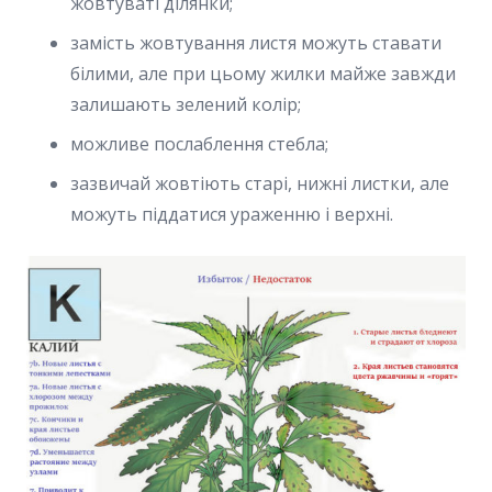
жовтуваті ділянки;
замість жовтування листя можуть ставати
білими, але при цьому жилки майже завжди
залишають зелений колір;
можливе послаблення стебла;
зазвичай жовтіють старі, нижні листки, але
можуть піддатися ураженню і верхні.