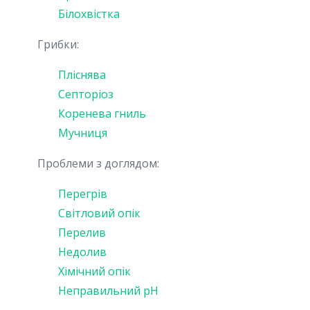
Білохвістка
Грибки:
Пліснява
Септоріоз
Коренева гниль
Мучниця
Проблеми з доглядом:
Перегрів
Світловий опік
Перелив
Недолив
Хімічний опік
Неправильний pH