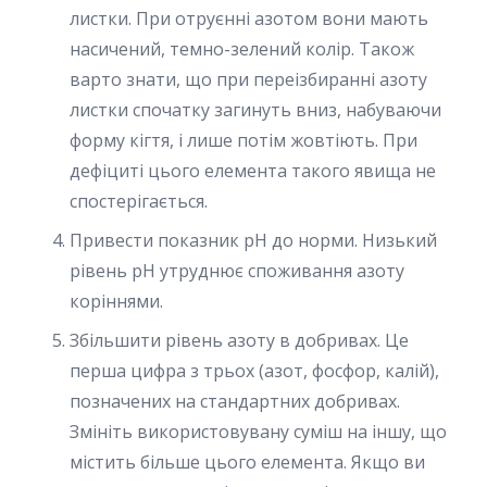
листки. При отруєнні азотом вони мають
насичений, темно-зелений колір. Також
варто знати, що при переізбиранні азоту
листки спочатку загинуть вниз, набуваючи
форму кігтя, і лише потім жовтіють. При
дефіциті цього елемента такого явища не
спостерігається.
Привести показник pH до норми. Низький
рівень pH утруднює споживання азоту
коріннями.
Збільшити рівень азоту в добривах. Це
перша цифра з трьох (азот, фосфор, калій),
позначених на стандартних добривах.
Змініть використовувану суміш на іншу, що
містить більше цього елемента. Якщо ви