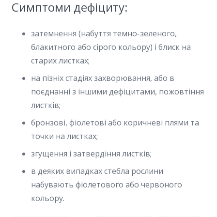
Симптоми дефіциту:
затемнення (набуття темно-зеленого,
блакитного або сірого кольору) і блиск на
старих листках;
на пізніх стадіях захворювання, або в
поєднанні з іншими дефіцитами, пожовтіння
листків;
бронзові, фіолетові або коричневі плями та
точки на листках;
згущення і затвердіння листків;
в деяких випадках стебла рослини
набувають фіолетового або червоного
кольору.