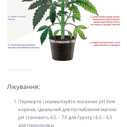
Лікування:
Перевірте і нормалізуйте показник pH біля
коренів. Ідеальний для поглиблення магнію
pH становить 6.5 – 7.0 для ґрунту і 6.0 – 6.5
для гідропоніки.