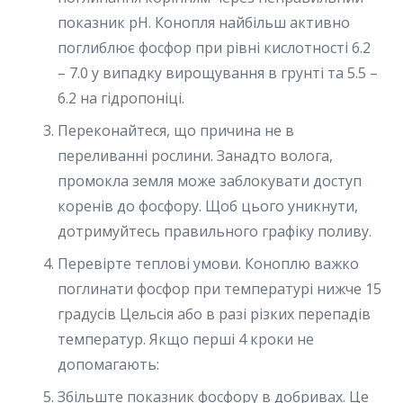
показник pH. Конопля найбільш активно
поглиблює фосфор при рівні кислотності 6.2
– 7.0 у випадку вирощування в грунті та 5.5 –
6.2 на гідропоніці.
Переконайтеся, що причина не в
переливанні рослини. Занадто волога,
промокла земля може заблокувати доступ
коренів до фосфору. Щоб цього уникнути,
дотримуйтесь правильного графіку поливу.
Перевірте теплові умови. Коноплю важко
поглинати фосфор при температурі нижче 15
градусів Цельсія або в разі різких перепадів
температур. Якщо перші 4 кроки не
допомагають:
Збільште показник фосфору в добривах. Це