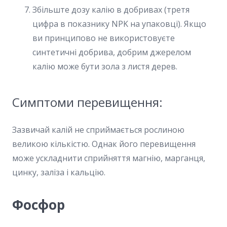
Збільште дозу калію в добривах (третя
цифра в показнику NPK на упаковці). Якщо
ви принципово не використовуєте
синтетичні добрива, добрим джерелом
калію може бути зола з листя дерев.
Симптоми перевищення:
Зазвичай калій не сприймається рослиною
великою кількістю. Однак його перевищення
може ускладнити сприйняття магнію, марганця,
цинку, заліза і кальцію.
Фосфор