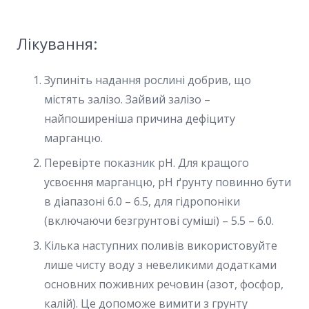
Лікування:
Зупиніть надання рослині добрив, що
містять залізо. Зайвий залізо –
найпоширеніша причина дефіциту
марганцю.
Перевірте показник pH. Для кращого
усвоєння марганцю, pH ґрунту повинно бути
в діапазоні 6.0 – 6.5, для гідропоніки
(включаючи безгрунтові суміші) – 5.5 – 6.0.
Кілька наступних поливів використовуйте
лише чисту воду з невеликими додатками
основних поживних речовин (азот, фосфор,
калій). Це допоможе вимити з грунту