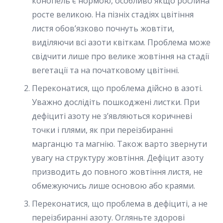
конопель є нормою, особливо якщо рослина
росте великою. На пізніх стадіях цвітіння
листя обов’язково почнуть жовтіти,
виділяючи всі азоти квіткам. Проблема може
свідчити лише про велике жовтіння на стадії
вегетації та на початковому цвітінні.
Переконатися, що проблема дійсно в азоті.
Уважно дослідіть пошкоджені листки. При
дефіциті азоту не з’являються коричневі
точки і плями, як при переізбиранні
марганцю та магнію. Також варто звернути
увагу на структуру жовтіння. Дефіцит азоту
призводить до повного жовтіння листя, не
обмежуючись лише основою або краями.
Переконатися, що проблема в дефіциті, а не
переізбиранні азоту. Огляньте здорові