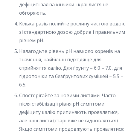
дефіциті заліза кінчики і краї листя не
обгоряють.
Кілька разів полийте рослину чистою водою
зі стандартною дозою добрив і правильним
рівнем pH.
Налагодьте рівень pH навколо коренів на
значення, найбільш підходяще для
сприйняття калію. Для ґрунту – 6.0 – 7.0, для
гідропоніки та безґрунтових сумішей – 5.5 –
6.5.
Спостерігайте за новими листями. Часто
після стабілізації рівня pH симптоми
дефіциту калію припиняють проявлятися,
але інші листя (старі вже не відновляться).
Якщо симптоми продовжують проявлятися: