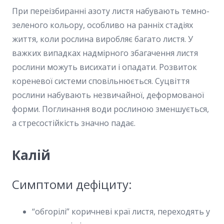
При переізбиранні азоту листя набувають темно-
зеленого кольору, особливо на ранніх стадіях
життя, коли рослина виробляє багато листя. У
важких випадках надмірного збагачення листя
рослини можуть висихати і опадати. Розвиток
кореневої системи сповільнюється. Суцвіття
рослини набувають незвичайної, деформованої
форми. Поглинання води рослиною зменшується,
а стресостійкість значно падає.
Калій
Симптоми дефіциту:
“обгорілі” коричневі краї листя, переходять у