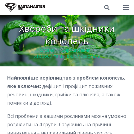
Хвороби та шкідники
конопель
Головна
Вирощування
Хвороби та шкідники конопель
Найповніше керівництво з проблем конопель,
яке включає:
дефіцит і профіцит поживних
речовин, шкідники, грибки та пліснява, а також
помилки в догляді.
Всі проблеми з вашими рослинами можна умовно
розділити на 4 групи, базуючись на причині
виникнення – неправильний рівень якогось