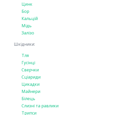
Цинк
Бор
Кальцій
Мідь
Залізо
Шкідники:
Тля
Гусінці
Сверчки
Сціариди
Цикадки
Майнери
Білець
Слизні та равлики
Трипси