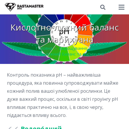
Кислотно-лужний баланс
та марихуана
Головна
Вирощування
Кислотно-лужний баланс та марихуана
Контроль показника pH – найважливіша
процедура, яка повинна супроводжувати майже
кожний полив вашої улюбленої рослинки. Це
дуже важкий процес, оскільки в світі гроуінгу pH
впливає практично на все, і, в свою чергу,
піддається впливу всього.
Водоро́дний