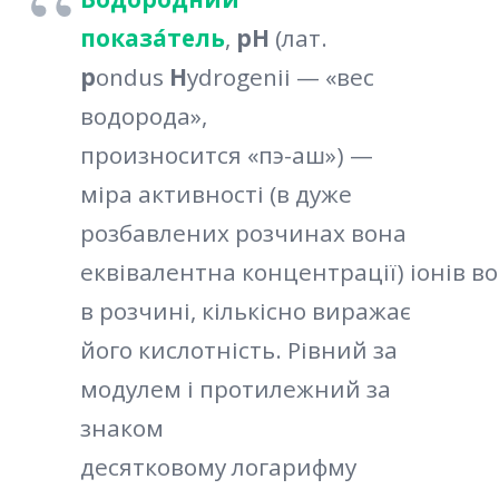
показа́тель
,
pH
(лат.
p
ondus
H
ydrogenii — «вес
водорода»,
произносится «пэ-аш») —
міра активності (в дуже
розбавлених розчинах вона
еквівалентна концентрації) іонів в
в розчині, кількісно виражає
його кислотність. Рівний за
модулем і протилежний за
знаком
десятковому логарифму