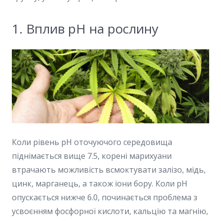
1. Вплив pH на рослину
Коли рівень pH оточуючого середовища
піднімається вище 7.5, корені марихуани
втрачають можливість всмоктувати залізо, мідь,
цинк, марганець, а також іони бору. Коли pH
опускається нижче 6.0, починається проблема з
усвоєнням фосфорної кислоти, кальцію та магнію,