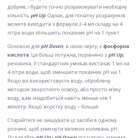
добрив, і будете точно розраховувати необхідну
кількість
pH Up
. Однак, для початку розрахунків
можете виходити з формули 2-4 мл складу на 4
літри води збільшить показник pH на 1 пункт.
Основою для
pH Down
, в свою чергу, є
фосфорна
кислота
. Це більш потужна, порівняно з
pH Up
,
речовина. У стандартних умовах вистачає 1 мл на
4 літри води, щоб зменшити показник pH на 1.
Якщо ви використовуєте воду, оброблену
методом зворотного осмосу, або просто м’яку
воду, вам знадобиться навіть менше ніж 1
мілілітр. Якщо жорстку воду – більше.
Старайтеся не змішувати ці засоби в одному
розчині, щоб уникнути великих коливань pH.
Додавайте
pH Up
і
pH Down
поступово, малими