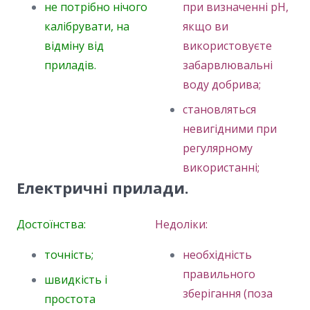
не потрібно нічого
при визначенні pH,
калібрувати, на
якщо ви
відміну від
використовуєте
приладів.
забарвлювальні
воду добрива;
становляться
невигідними при
регулярному
використанні;
Електричні прилади.
Достоїнства:
Недоліки:
точність;
необхідність
правильного
швидкість і
зберігання (поза
простота