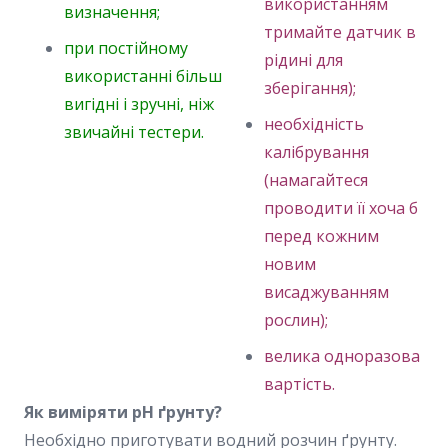
використанням
визначення;
тримайте датчик в
при постійному
рідині для
використанні більш
зберігання);
вигідні і зручні, ніж
необхідність
звичайні тестери.
калібрування
(намагайтеся
проводити її хоча б
перед кожним
новим
висаджуванням
рослин);
велика одноразова
вартість.
Як виміряти pH ґрунту?
Необхідно приготувати водний розчин ґрунту.