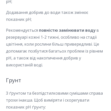
pH;
Додавання добрив до води також змінює
показник pH;
Рекомендується
повністю замінювати воду
в
резервуарі кожні 1-2 тижні, особливо на стадії
цвітіння, коли рослини більш привередливі. Це
допомагає позбутися багатьох проблем із рівнем
pH, а також від накопичення добрив у
використаній воді.
Грунт
З ґрунтом та безпідстилковими сумішами справа
трохи інакша. Щоб виміряти і скорегувати
показник pH ґрунту: