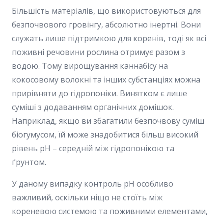
Більшість матеріалів, що використовуються для
безпочвового гровінгу, абсолютно інертні. Вони
служать лише підтримкою для коренів, тоді як всі
поживні речовини рослина отримує разом з
водою. Тому вирощування каннабісу на
кокосовому волокні та інших субстанціях можна
прирівняти до гідропоніки. Винятком є лише
суміші з додаванням органічних домішок.
Наприклад, якщо ви збагатили безпочвову суміш
біогумусом, їй може знадобитися більш високий
рівень pH – середній між гідропонікою та
ґрунтом.
У даному випадку контроль pH особливо
важливий, оскільки ніщо не стоїть між
кореневою системою та поживними елементами,