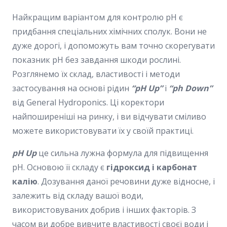
Найкращим варіантом для контролю pH є
придбання спеціальних хімічних сполук. Вони не
дуже дорогі, і допоможуть вам точно скорегувати
показник pH без завдання шкоди рослині.
Розглянемо їх склад, властивості і методи
застосування на основі рідин
“pH Up”
і
“ph Down”
від General Hydroponics. Ці коректори
найпоширеніші на ринку, і ви відчувати сміливо
можете використовувати їх у своїй практиці.
pH Up
це сильна лужна формула для підвищення
pH. Основою її складу є
гідроксид і карбонат
калію
. Дозування даної речовини дуже відносне, і
залежить від складу вашої води,
використовуваних добрив і інших факторів. З
часом ви добре вивчите властивості своєї води і