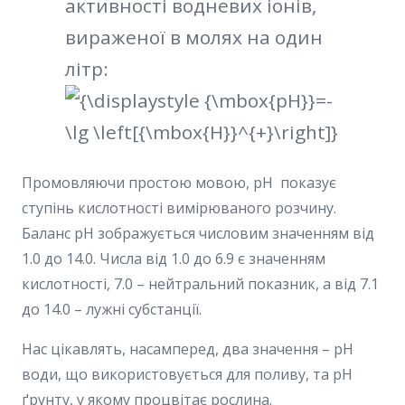
активності водневих іонів,
вираженої в молях на один
літр:
Промовляючи простою мовою, pH показує
ступінь кислотності вимірюваного розчину.
Баланс pH зображується числовим значенням від
1.0 до 14.0. Числа від 1.0 до 6.9 є значенням
кислотності, 7.0 – нейтральний показник, а від 7.1
до 14.0 – лужні субстанції.
Нас цікавлять, насамперед, два значення – pH
води, що використовується для поливу, та pH
ґрунту, у якому процвітає рослина.