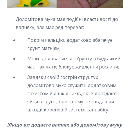
Доломітова мука має подібні властивості до
вапняку, але має ряд переваг:
Покрім кальцію, додатково збагачує
ґрунт магнієм;
Може додаватися до ґрунту в будь-який
час, так як не блокує живлення рослини;
Завдяки своїй гострій структурі,
доломітова мука служить додатковим
захистом від шкідників, які відкладають
яйця в ґрунт, при цьому не завдаючи
шкоди кореневій системі каннабісу.
!Якщо ви додаєте вапняк або доломітову муку