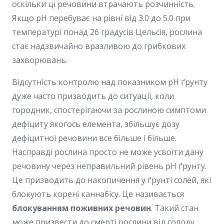
оскільки ці речовини втрачають розчинність.
Якщо pH перебуває на рівні від 3.0 до 5.0 при
температурі понад 26 градусів Цельсія, рослина
стає надзвичайно вразливою до грибкових
захворювань.
Відсутність контролю над показником pH ґрунту
дуже часто призводить до ситуації, коли
городник, спостерігаючи за рослиною симптоми
дефіциту якогось елемента, збільшує дозу
дефіцитної речовини все більше і більше.
Насправді рослина просто не може усвоїти дану
речовину через неправильний рівень pH ґрунту.
Це призводить до накопичення у ґрунті солей, які
блокують корені каннабісу. Це називається
блокуванням поживних речовин
. Такий стан
може призвести до смерті рослини від голоду,