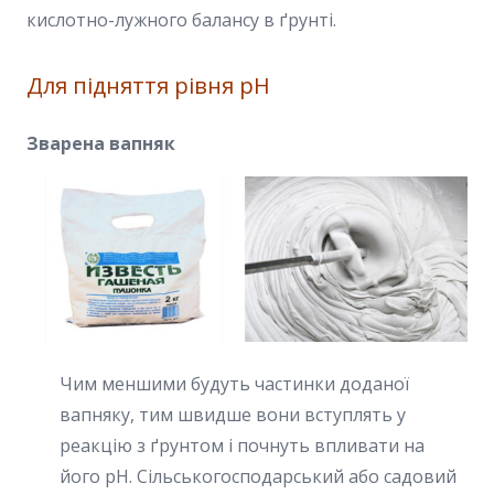
кислотно-лужного балансу в ґрунті.
Для підняття рівня pH
Зварена вапняк
Чим меншими будуть частинки доданої
вапняку, тим швидше вони вступлять у
реакцію з ґрунтом і почнуть впливати на
його pH. Сільськогосподарський або садовий