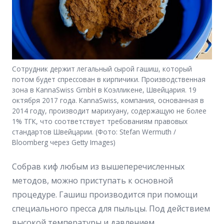
Сотрудник держит легальный сырой гашиш, который
потом будет спрессован в кирпичики. Производственная
зона в KannaSwiss GmbH в Коэлликене, Швейцария. 19
октября 2017 года. KannaSwiss, компания, основанная в
2014 году, производит марихуану, содержащую не более
1% ТГК, что соответствует требованиям правовых
стандартов Швейцарии. (Фото: Stefan Wermuth /
Bloomberg через Getty Images)
Собрав киф любым из вышеперечисленных
методов, можно приступать к основной
процедуре. Гашиш производится при помощи
специального пресса для пыльцы. Под действием
высокой температуры и давлением,