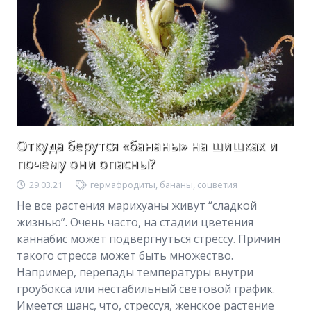
Откуда берутся «бананы» на шишках и
почему они опасны?
29.03.21
гермафродиты
,
бананы
,
соцветия
Не все растения марихуаны живут “сладкой
жизнью”. Очень часто, на стадии цветения
каннабис может подвергнуться стрессу. Причин
такого стресса может быть множество.
Например, перепады температуры внутри
гроубокса или нестабильный световой график.
Имеется шанс, что, стрессуя, женское растение