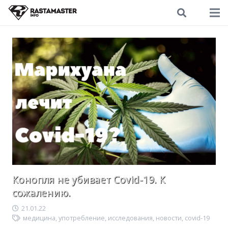
Конопля не убивает Covid-19. К
сожалению.
21.01.22
медицина
,
употребление
,
исследования
,
новости
,
covid-19