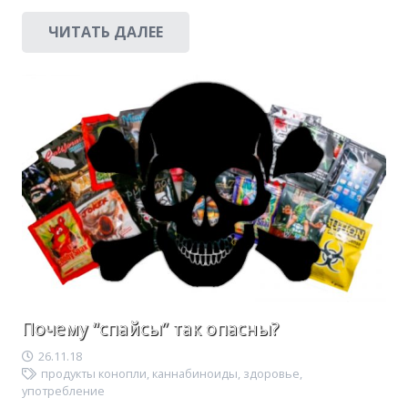
ЧИТАТЬ ДАЛЕЕ
Почему “спайсы” так опасны?
26.11.18
продукты конопли
,
каннабиноиды
,
здоровье
,
употребление