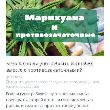
Безопасно ли употреблять каннабис
вместе с противозачаточными?
23.10.19
КБД
,
ТГК
,
употребление
,
продукты конопли
,
медицинская
марихуана
,
здоровье
Если вы употребляете противозачаточные
препараты, скорей всего, вы осведомлены о
рисках, возможных при сочетании данных