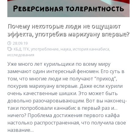
Почему некоторые люди не ощущают
эффекта, употребив марихуану впервые?
28.09.19
КБД
,
ТГК
,
употребление
,
наука
,
история каннабиса
,
исследования
Уже много лет курильщики по всему миру
замечают один интересный феномен. Его суть в
том, что многие люди не получают “приход”,
покурив марихуану впервые. Даже если курили
очень качественные шишки. Это может быть
довольно разочаровывающим. Вот вы наконец-
таки попробовали каннабис в первый раз и…
ничего? Проблема достижения первого кайфа
настолько распространенная, что получила свое
название…