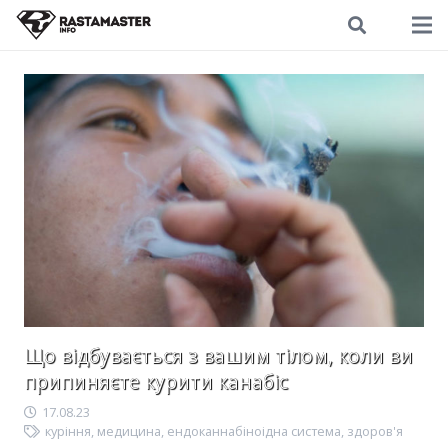
Що відбувається з вашим тілом, коли ви
припиняєте курити канабіс
17.08.23
куріння
,
медицина
,
ендоканнабіноідна система
,
здоров'я