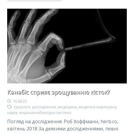
Канабіс сприяє зрощуванню кісток?
16.08.23
здоров'я
,
дослідження
,
медицина
,
медична марихуана
,
наука
,
ендоканнабіноідна система
Погляд на дослідження. Роб Хоффманн, herb.co,
квітень 2018 За деякими дослідженнями, певні