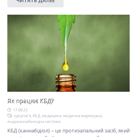
ЧИТАТЬ ДАЛЕЕ
Як працює КБД?
17.08.23
здоров'я
,
КБД
,
медицина
,
медична марихуана
,
ендоканнабіноідна система
КБД (каннабідіол) – це протизапальний засіб, який