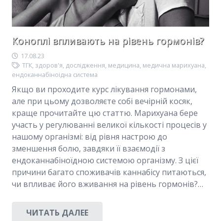
Коноплі впливають на рівень гормонів?
17.08.23
ТГК
,
здоров'я
,
дослідження
,
медицина
,
медична марихуана
,
ендоканнабіноідна система
Якщо ви проходите курс лікування гормонами,
але при цьому дозволяєте собі вечірній косяк,
краще прочитайте цю статтю. Марихуана бере
участь у регулюванні великої кількості процесів у
нашому організмі: від рівня настрою до
зменшення болю, завдяки її взаємодії з
ендоканнабіноїдною системою організму. З цієї
причини багато споживачів каннабісу питаються,
чи впливає його вживання на рівень гормонів?…
ЧИТАТЬ ДАЛЕЕ