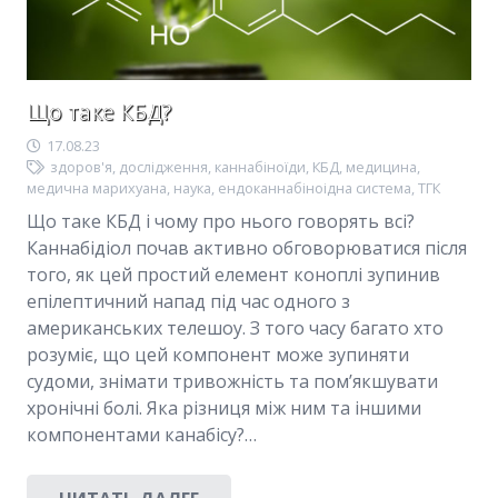
Що таке КБД?
17.08.23
здоров'я
,
дослідження
,
каннабіноїди
,
КБД
,
медицина
,
медична марихуана
,
наука
,
ендоканнабіноідна система
,
ТГК
Що таке КБД і чому про нього говорять всі?
Каннабідіол почав активно обговорюватися після
того, як цей простий елемент коноплі зупинив
епілептичний напад під час одного з
американських телешоу. З того часу багато хто
розуміє, що цей компонент може зупиняти
судоми, знімати тривожність та пом’якшувати
хронічні болі. Яка різниця між ним та іншими
компонентами канабісу?…