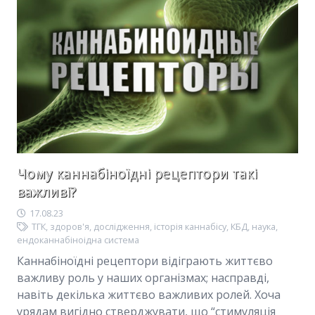
Чому каннабіноїдні рецептори такі
важливі?
17.08.23
ТГК
,
здоров'я
,
дослідження
,
історія каннабісу
,
КБД
,
наука
,
ендоканнабіноідна система
Каннабіноїдні рецептори відіграють життєво
важливу роль у наших організмах; насправді,
навіть декілька життєво важливих ролей. Хоча
урядам вигідно стверджувати, що “стимуляція