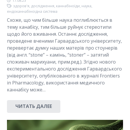
17.08.23
здоров'я
,
дослідження
,
каннабіноїди
,
наука
,
ендоканнабіноідна система
Схоже, що чим більше наука поглиблюється в
тему канабісу, тим більше руйнує стереотипи
щодо його вживання. Останнє дослідження,
проведене вченими Гарвардського університету,
перевертає думку наших матерів про стоунерів
(від англ. “stone” – камінь, “stoner” – затятий
споживач марихуани, прим.ред.). Згідно нового
експериментального дослідження Гарвардського
університету, опублікованого в журналі Frontiers
in Pharmacology, використання медичного
каннабісу може…
ЧИТАТЬ ДАЛЕЕ