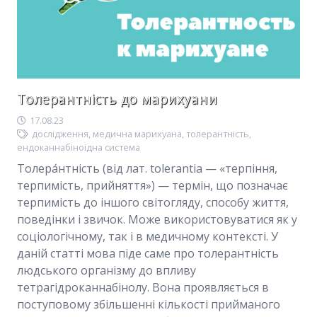
Толерантність до марихуани
17.08.23
дослідження
,
медична марихуана
,
толерантність
,
ендоканнабіноідна система
Толера́нтність (від лат. tolerantia — «терпіння,
терпимість, прийняття») — термін, що позначає
терпимість до іншого світогляду, способу життя,
поведінки і звичок. Може використовуватися як у
соціологічному, так і в медичному контексті. У
даній статті мова піде саме про толерантність
людського організму до впливу
тетрагідроканнабінолу. Вона проявляється в
поступовому збільшенні кількості прийманого