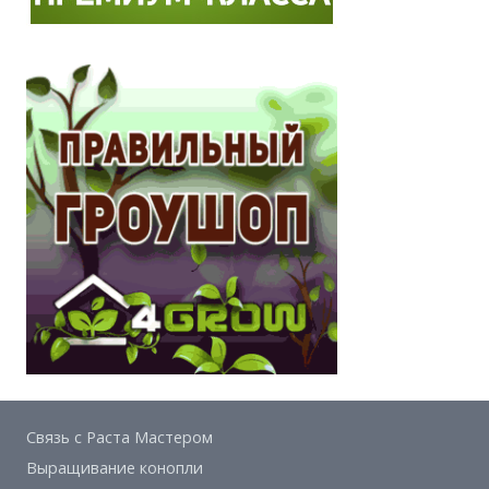
Связь с Раста Мастером
Выращивание конопли