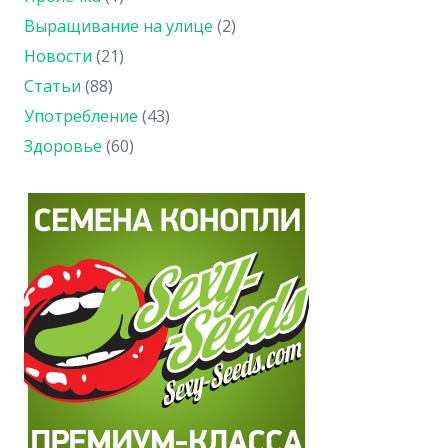
Выращивание на улице
(2)
Новости
(21)
Статьи
(88)
Употребление
(43)
Здоровье
(60)