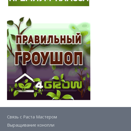
Связь с Раста Мастером
Выращивание конопли