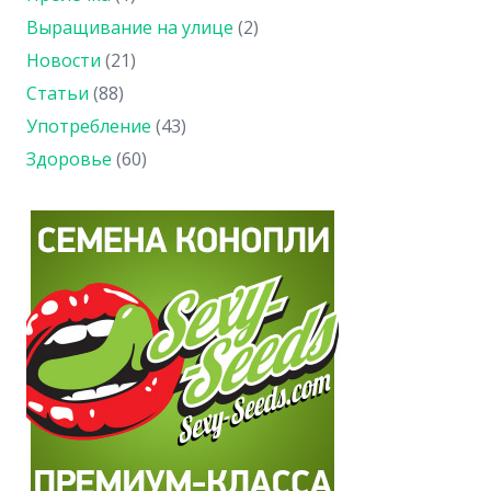
Выращивание на улице
(2)
Новости
(21)
Статьи
(88)
Употребление
(43)
Здоровье
(60)